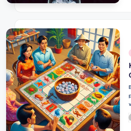
i
P
b