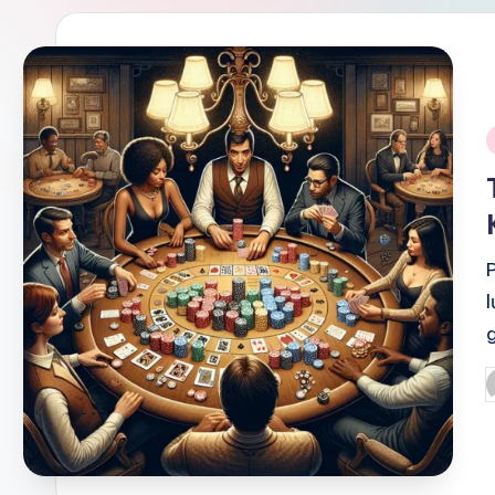
i
P
b