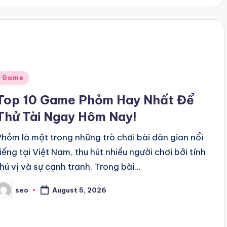
Posted
Game
n
Top 10 Game Phỏm Hay Nhất Để
Thử Tài Ngay Hôm Nay!
Phỏm là một trong những trò chơi bài dân gian nổi
tiếng tại Việt Nam, thu hút nhiều người chơi bởi tính
thú vị và sự cạnh tranh. Trong bài…
seo
August 5, 2026
osted
y