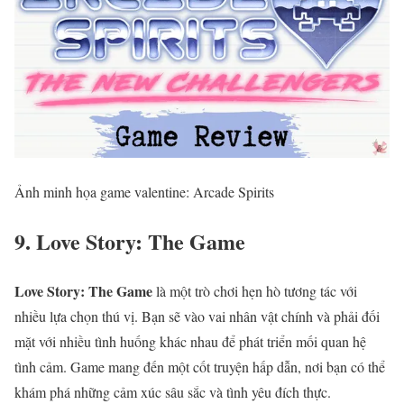
Ảnh minh họa game valentine: Arcade Spirits
9. Love Story: The Game
Love Story: The Game
là một trò chơi hẹn hò tương tác với
nhiều lựa chọn thú vị. Bạn sẽ vào vai nhân vật chính và phải đối
mặt với nhiều tình huống khác nhau để phát triển mối quan hệ
tình cảm. Game mang đến một cốt truyện hấp dẫn, nơi bạn có thể
khám phá những cảm xúc sâu sắc và tình yêu đích thực.