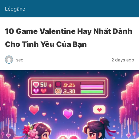
Léogâne
10 Game Valentine Hay Nhất Dành
Cho Tình Yêu Của Bạn
seo
2 days ago