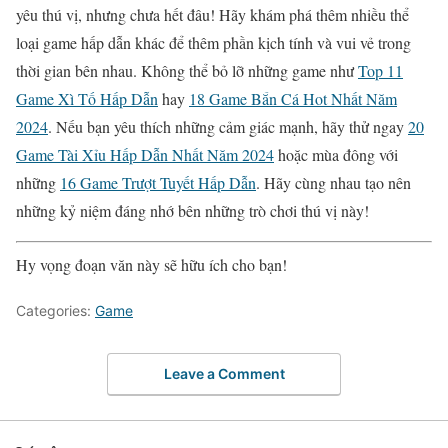
yêu thú vị, nhưng chưa hết đâu! Hãy khám phá thêm nhiều thể
loại game hấp dẫn khác để thêm phần kịch tính và vui vẻ trong
thời gian bên nhau. Không thể bỏ lỡ những game như
Top 11
Game Xì Tố Hấp Dẫn
hay
18 Game Bắn Cá Hot Nhất Năm
2024
. Nếu bạn yêu thích những cảm giác mạnh, hãy thử ngay
20
Game Tài Xỉu Hấp Dẫn Nhất Năm 2024
hoặc mùa đông với
những
16 Game Trượt Tuyết Hấp Dẫn
. Hãy cùng nhau tạo nên
những kỷ niệm đáng nhớ bên những trò chơi thú vị này!
Hy vọng đoạn văn này sẽ hữu ích cho bạn!
Categories:
Game
Leave a Comment