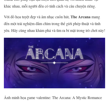
khác nhau, mỗi người đều có tính cách và câu chuyện riêng.
The Arcana
Với đồ họa tuyệt đẹp và âm nhạc cuốn hút,
mang
đến một trải nghiệm đắm chìm trong thế giới phép thuật và tình
yêu. Hãy cùng nhau khám phá và tìm ra bí mật trong trò chơi này!
Ảnh minh họa game valentine: The Arcana: A Mystic Romance