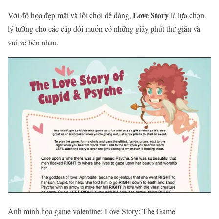
Love Story
Với đồ họa đẹp mắt và lối chơi dễ dàng,
là lựa chọn
lý tưởng cho các cặp đôi muốn có những giây phút thư giãn và
vui vẻ bên nhau.
Ảnh minh họa game valentine: Love Story: The Game