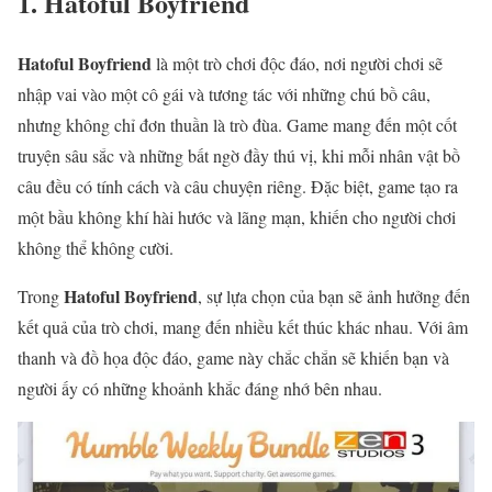
1. Hatoful Boyfriend
Hatoful Boyfriend
là một trò chơi độc đáo, nơi người chơi sẽ
nhập vai vào một cô gái và tương tác với những chú bồ câu,
nhưng không chỉ đơn thuần là trò đùa. Game mang đến một cốt
truyện sâu sắc và những bất ngờ đầy thú vị, khi mỗi nhân vật bồ
câu đều có tính cách và câu chuyện riêng. Đặc biệt, game tạo ra
một bầu không khí hài hước và lãng mạn, khiến cho người chơi
không thể không cười.
Hatoful Boyfriend
Trong
, sự lựa chọn của bạn sẽ ảnh hưởng đến
kết quả của trò chơi, mang đến nhiều kết thúc khác nhau. Với âm
thanh và đồ họa độc đáo, game này chắc chắn sẽ khiến bạn và
người ấy có những khoảnh khắc đáng nhớ bên nhau.