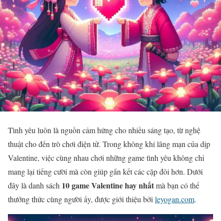
Tình yêu luôn là nguồn cảm hứng cho nhiều sáng tạo, từ nghệ
thuật cho đến trò chơi điện tử. Trong không khí lãng mạn của dịp
Valentine, việc cùng nhau chơi những game tình yêu không chỉ
mang lại tiếng cười mà còn giúp gắn kết các cặp đôi hơn. Dưới
10 game Valentine hay nhất
đây là danh sách
mà bạn có thể
thưởng thức cùng người ấy, được giới thiệu bởi
leyogan.com
.