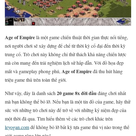
Age of Empire
là một game chiến thuật thời gian thực nổi tiếng,
nơi người chơi sẽ xây dựng đế chế từ thời kỳ cổ đại đến thời kỳ
trung cổ. Trò chơi này không chỉ thử thách khả năng chiến lược
mà còn mang đến trải nghiệm lịch sử hấp dẫn. Với đồ họa đẹp
Age of Empire
mắt và gameplay phong phú,
đã thu hút hàng
triệu game thủ trên toàn thế giới.
20 game 8x đời đầu
Như vậy, đây là danh sách
đáng chơi nhất
mà bạn không thể bỏ lỡ. Nếu bạn là một tín đồ của game, hãy thử
sức với những trò chơi này để trở về với những kỷ niệm đẹp của
một thời đã qua. Tìm hiểu thêm về các trò chơi khác trên
leyogan.com
để không bỏ lỡ bất kỳ tựa game thú vị nào trong thế
giới game rộng lớn này!