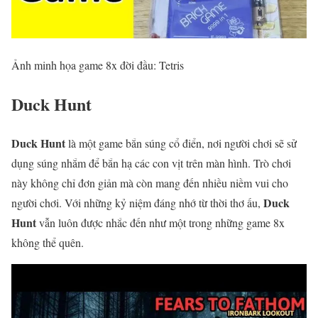
Ảnh minh họa game 8x đời đầu: Tetris
Duck Hunt
Duck Hunt
là một game bắn súng cổ điển, nơi người chơi sẽ sử
dụng súng nhắm để bắn hạ các con vịt trên màn hình. Trò chơi
này không chỉ đơn giản mà còn mang đến nhiều niềm vui cho
Duck
người chơi. Với những kỷ niệm đáng nhớ từ thời thơ ấu,
Hunt
vẫn luôn được nhắc đến như một trong những game 8x
không thể quên.