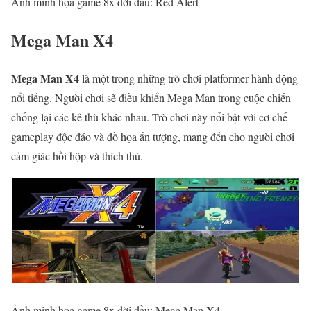
Ảnh minh họa game 8x đời đầu: Red Alert
Mega Man X4
Mega Man X4
là một trong những trò chơi platformer hành động
nổi tiếng. Người chơi sẽ điều khiển Mega Man trong cuộc chiến
chống lại các kẻ thù khác nhau. Trò chơi này nổi bật với cơ chế
gameplay độc đáo và đồ họa ấn tượng, mang đến cho người chơi
cảm giác hồi hộp và thích thú.
Ảnh minh họa game 8x đời đầu: Mega Man X4