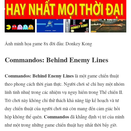
Ảnh minh họa game 8x đời đầu: Donkey Kong
Commandos: Behind Enemy Lines
Commandos: Behind Enemy Lines
là một game chiến thuật
theo phong cách thời gian thực. Người chơi sẽ chỉ huy một nhóm
lính tinh nhuệ trong các nhiệm vụ nguy hiểm trong Thế chiến II.
Trò chơi này không chỉ thử thách khả năng lập kế hoạch và tư
duy chiến thuật của người chơi mà còn mang đến cảm giác hồi
Commandos
hộp không thể quên.
đã khẳng định vị trí của mình
như một trong những game chiến thuật hay nhất thời bấy giờ.