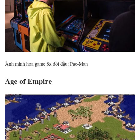
Ảnh minh họa game 8x đời đầu: Pac-Man
Age of Empire