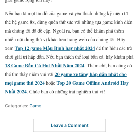
Nếu bạn là một tín đồ của game và yêu thích những kỷ niệm từ
thế hệ game 8x, đừng quên thử sức với những tựa game kinh điển
mà chúng tôi đã đề cập. Ngoài ra, bạn có thể khám phá thêm
nhiều nội dung thú vị khác trên trang web của chúng tôi. Hãy
Top 12 game Mậu Binh hay nhất 2024
xem
để tìm hiểu các trò
chơi giải trí hấp dẫn. Nếu bạn thích thể loại bắn cá, hãy khám phá
18 Game Bắn Cá Hot Nhất Năm 2024
. Thậm chí, bạn cũng có
20 game xe tăng hấp dẫn nhất cho
thể tìm thấy niềm vui với
mọi game thủ 2024
Top 20 Game Offline Android Hay
hoặc
Nhất 2024
. Chúc bạn có những trải nghiệm thú vị!
Categories:
Game
Leave a Comment