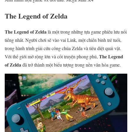
The Legend of Zelda
The Legend of Zelda
là một trong những tựa game phiêu lưu nổi
tiếng nhất. Người chơi sẽ vào vai Link, một chiến binh trẻ tuổi,
trong hành trình giải cứu công chúa Zelda và tiêu diệt quái vật.
The Legend
Với thế giới mở rộng lớn và cốt truyện phong phú,
of Zelda
đã trở thành một biểu tượng trong nền văn hóa game.