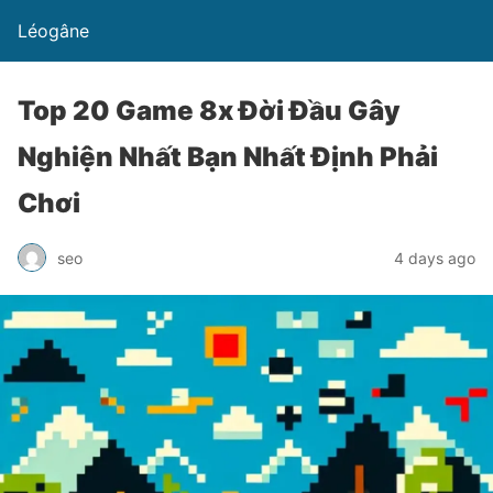
Léogâne
Top 20 Game 8x Đời Đầu Gây
Nghiện Nhất Bạn Nhất Định Phải
Chơi
seo
4 days ago