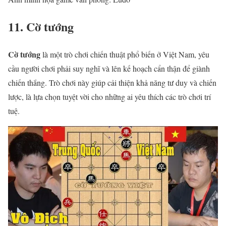
11. Cờ tướng
Cờ tướng
là một trò chơi chiến thuật phổ biến ở Việt Nam, yêu
cầu người chơi phải suy nghĩ và lên kế hoạch cẩn thận để giành
chiến thắng. Trò chơi này giúp cải thiện khả năng tư duy và chiến
lược, là lựa chọn tuyệt vời cho những ai yêu thích các trò chơi trí
tuệ.