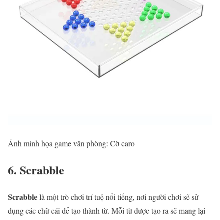
Ảnh minh họa game văn phòng: Cờ caro
6. Scrabble
Scrabble
là một trò chơi trí tuệ nổi tiếng, nơi người chơi sẽ sử
dụng các chữ cái để tạo thành từ. Mỗi từ được tạo ra sẽ mang lại