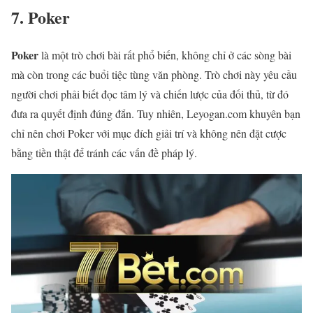
7. Poker
Poker
là một trò chơi bài rất phổ biến, không chỉ ở các sòng bài
mà còn trong các buổi tiệc tùng văn phòng. Trò chơi này yêu cầu
người chơi phải biết đọc tâm lý và chiến lược của đối thủ, từ đó
đưa ra quyết định đúng đắn. Tuy nhiên, Leyogan.com khuyên bạn
chỉ nên chơi Poker với mục đích giải trí và không nên đặt cược
bằng tiền thật để tránh các vấn đề pháp lý.