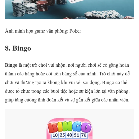
Ảnh minh họa game văn phòng: Poker
8. Bingo
Bingo
là một trò chơi vui nhộn, nơi người chơi sẽ cố gắng hoàn
thành các hàng hoặc cột trên bảng số của mình. Trò chơi này dễ
chơi và thường tạo ra không khí vui vẻ, sôi động. Bingo có thể
được tổ chức trong các buổi tiệc hoặc sự kiện lớn tại văn phòng,
giúp tăng cường tình đoàn kết và sự gắn kết giữa các nhân viên.