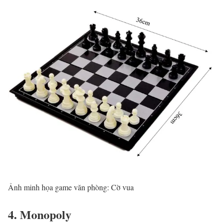
Ảnh minh họa game văn phòng: Cờ vua
4. Monopoly