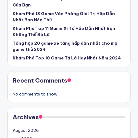
Của Bạn
Khám Phá 13 Game Văn Phòng Giải Trí Hấp Dẫn
Nhất Bạn Nên Thử
Khám Phá Top 11 Game Xì Tố Hấp Dẫn Nhất Bạn
Không Thể Bỏ Lỡ
Tổng hợp 20 game xe tăng hấp dẫn nhất cho mọi
game thủ 2024
Khám Phá Top 10 Game Tá Lả Hay Nhất Năm 2024
Recent Comments
No comments to show.
Archives
August 2026