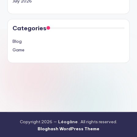
July 2026
Categories
Blog
Game
Copyright 2026 —
Léogâne
. All rights reserved.
Bloghash WordPress Theme