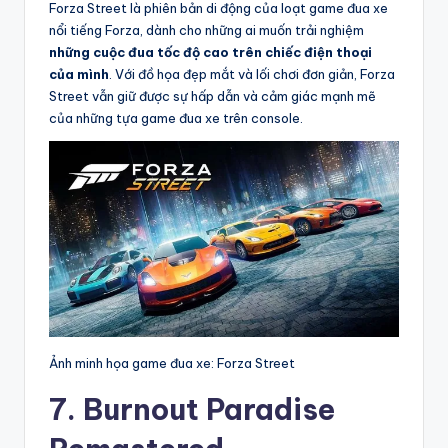
Forza Street là phiên bản di động của loạt game đua xe
nổi tiếng Forza, dành cho những ai muốn trải nghiệm
những cuộc đua tốc độ cao trên chiếc điện thoại
của mình
. Với đồ họa đẹp mắt và lối chơi đơn giản, Forza
Street vẫn giữ được sự hấp dẫn và cảm giác mạnh mẽ
của những tựa game đua xe trên console.
Ảnh minh họa game đua xe: Forza Street
7. Burnout Paradise