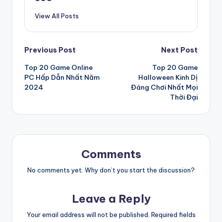
View All Posts
Post
Previous Post
Next Post
Top 20 Game Online
Top 20 Game
navigation
PC Hấp Dẫn Nhất Năm
Halloween Kinh Dị
2024
Đáng Chơi Nhất Mọi
Thời Đại
Comments
No comments yet. Why don’t you start the discussion?
Leave a Reply
Your email address will not be published.
Required fields