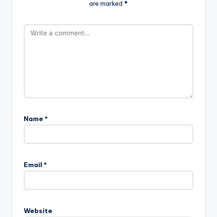
are marked
*
Name
*
Email
*
Website