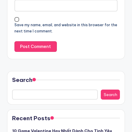
Save my name, email, and website in this browser for the
next time I comment.
Search
Search
Recent Posts
10 Game Valentine Hay Nhất Dành Cho Tình Yêu