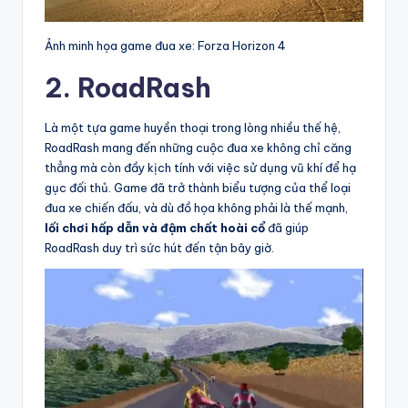
Ảnh minh họa game đua xe: Forza Horizon 4
2. RoadRash
Là một tựa game huyền thoại trong lòng nhiều thế hệ,
RoadRash mang đến những cuộc đua xe không chỉ căng
thẳng mà còn đầy kịch tính với việc sử dụng vũ khí để hạ
gục đối thủ. Game đã trở thành biểu tượng của thể loại
đua xe chiến đấu, và dù đồ họa không phải là thế mạnh,
lối chơi hấp dẫn và đậm chất hoài cổ
đã giúp
RoadRash duy trì sức hút đến tận bây giờ.