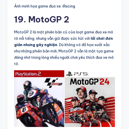
Ảnh minh họa game đua xe: iRacing
19. MotoGP 2
MotoGP 2 là một phiên bản cũ của loạt game đua xe mô
tô nổi tiếng, nhưng vẫn giữ được sức hút với
lối chơi đơn
giản nhưng gây nghiện
. Dù không có đồ họa xuất sắc
như những phiên bản mới, MotoGP 2 vẫn là một tựa game
đáng nhớ trong lòng nhiều người chơi yêu thích đua xe mô
tô.