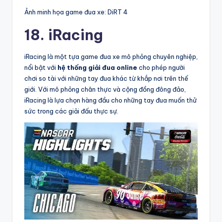
Ảnh minh họa game đua xe: DiRT 4
18. iRacing
iRacing là một tựa game đua xe mô phỏng chuyên nghiệp,
nổi bật với
hệ thống giải đua online
cho phép người
chơi so tài với những tay đua khác từ khắp nơi trên thế
giới. Với mô phỏng chân thực và cộng đồng đông đảo,
iRacing là lựa chọn hàng đầu cho những tay đua muốn thử
sức trong các giải đấu thực sự.