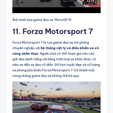
Ảnh minh họa game đua xe: MotoGP 19
11. Forza Motorsport 7
Forza Motorsport 7 là tựa game đua xe mô phỏng
chuyên nghiệp với
hệ thống vật lý và điều khiển xe vô
cùng chân thực
. Người chơi có thể tham gia vào các
giải đua danh tiếng với hàng trăm loại xe khác nhau, từ
siêu xe đến xe đua cổ điển. Đồ họa tuyệt đẹp và số lượng
xe phong phú khiến Forza Motorsport 7 trở thành một
trong những game đua xe không thể bỏ qua.