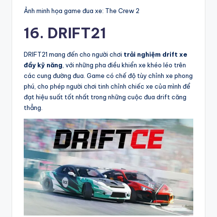
Ảnh minh họa game đua xe: The Crew 2
16. DRIFT21
DRIFT21 mang đến cho người chơi
trải nghiệm drift xe
đầy kỹ năng
, với những pha điều khiển xe khéo léo trên
các cung đường đua. Game có chế độ tùy chỉnh xe phong
phú, cho phép người chơi tinh chỉnh chiếc xe của mình để
đạt hiệu suất tốt nhất trong những cuộc đua drift căng
thẳng.