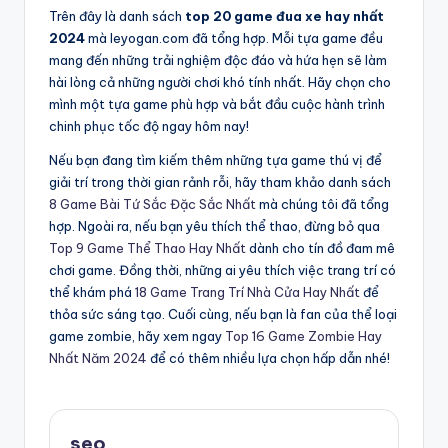
Trên đây là danh sách
top 20 game đua xe hay nhất
2024
mà leyogan.com đã tổng hợp. Mỗi tựa game đều
mang đến những trải nghiệm độc đáo và hứa hẹn sẽ làm
hài lòng cả những người chơi khó tính nhất. Hãy chọn cho
mình một tựa game phù hợp và bắt đầu cuộc hành trình
chinh phục tốc độ ngay hôm nay!
Nếu bạn đang tìm kiếm thêm những tựa game thú vị để
giải trí trong thời gian rảnh rỗi, hãy tham khảo danh sách
8 Game Bài Tứ Sắc Đặc Sắc Nhất
mà chúng tôi đã tổng
hợp. Ngoài ra, nếu bạn yêu thích thể thao, đừng bỏ qua
Top 9 Game Thể Thao Hay Nhất
dành cho tín đồ đam mê
chơi game. Đồng thời, những ai yêu thích việc trang trí có
thể khám phá
18 Game Trang Trí Nhà Cửa Hay Nhất
để
thỏa sức sáng tạo. Cuối cùng, nếu bạn là fan của thể loại
game zombie, hãy xem ngay
Top 16 Game Zombie Hay
Nhất Năm 2024
để có thêm nhiều lựa chọn hấp dẫn nhé!
seo