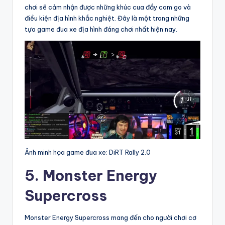
chơi sẽ cảm nhận được những khúc cua đầy cam go và
điều kiện địa hình khắc nghiệt. Đây là một trong những
tựa game đua xe địa hình đáng chơi nhất hiện nay.
Ảnh minh họa game đua xe: DiRT Rally 2.0
5. Monster Energy
Supercross
Monster Energy Supercross mang đến cho người chơi cơ