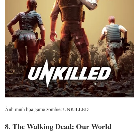
Ảnh minh họa game zombie: UNKILLED
8. The Walking Dead: Our World