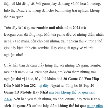
thập vũ khí để tự vệ. Với gameplay đa dạng và đồ họa ấn tượng,
Into the Dead 2 sẽ mang đến cho bạn những trải nghiệm không
thể nào quên.
16 game zombie mới nhất năm 2024
Trên đây là
mà
leyogan.com đã tổng hợp. Mỗi tựa game đều có những điểm nhấn
riêng và sẽ mang đến cho bạn những trải nghiệm thú vị trong thế
giới đầy kịch tính của zombie. Hãy cùng tải ngay về và trải
nghiệm nhé!
Chắc hẳn bạn đã cảm thấy hứng thú với những tựa game zombie
mới nhất năm 2024. Nếu bạn đang tìm kiếm thêm những trải
20 Game Cờ Vua Hấp
nghiệm thú vị khác, hãy thử khám phá
Dẫn Nhất Năm 2024
Top 20
tại đây
. Ngoài ra, đừng bỏ lỡ
Game 3D Mobile Hay Nhất
mà bạn không thể bỏ qua năm
Danh
2024
. Nếu bạn yêu thích những trò chơi online, hãy xem
sách 11 game 3D online hấp dẫn không thể bỏ qua
trong năm