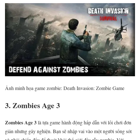
Ảnh minh họa game zombie: Death Invasion: Zombie Game
3. Zombies Age 3
Zombies Age 3
là tựa game hành động hấp dẫn với lối chơi đơn
giản nhưng gây nghiện. Bạn sẽ nhập vai vào một người sống sót
và phải chiến đấu để thoát khỏi thế giới đầy rẫy zombie. Với