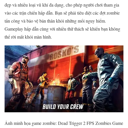
đẹp và nhiều loại vũ khí đa dạng, cho phép người chơi tham gia
vào các trận chiến hấp dẫn. Bạn sẽ phải tiêu diệt các đợt zombie
tấn công và bảo vệ bản thân khỏi những mối nguy hiểm.
Gameplay hấp dẫn cùng với nhiều thử thách sẽ khiến bạn không
thể rời mắt khỏi màn hình.
Ảnh minh họa game zombie: Dead Trigger 2 FPS Zombies Game