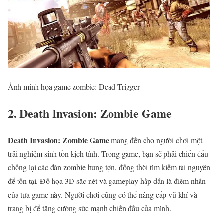
Ảnh minh họa game zombie: Dead Trigger
2. Death Invasion: Zombie Game
Death Invasion: Zombie Game
mang đến cho người chơi một
trải nghiệm sinh tồn kịch tính. Trong game, bạn sẽ phải chiến đấu
chống lại các đàn zombie hung tợn, đồng thời tìm kiếm tài nguyên
để tồn tại. Đồ họa 3D sắc nét và gameplay hấp dẫn là điểm nhấn
của tựa game này. Người chơi cũng có thể nâng cấp vũ khí và
trang bị để tăng cường sức mạnh chiến đấu của mình.