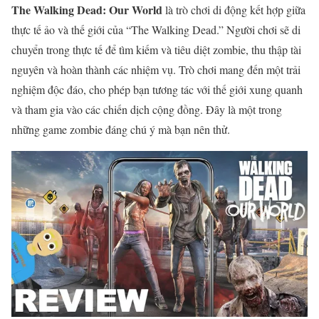
The Walking Dead: Our World
là trò chơi di động kết hợp giữa
thực tế ảo và thế giới của “The Walking Dead.” Người chơi sẽ di
chuyển trong thực tế để tìm kiếm và tiêu diệt zombie, thu thập tài
nguyên và hoàn thành các nhiệm vụ. Trò chơi mang đến một trải
nghiệm độc đáo, cho phép bạn tương tác với thế giới xung quanh
và tham gia vào các chiến dịch cộng đồng. Đây là một trong
những game zombie đáng chú ý mà bạn nên thử.