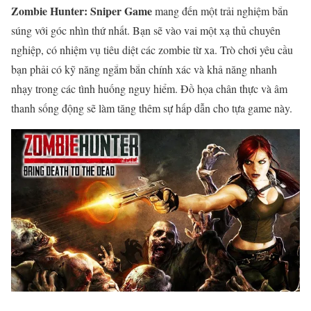
Zombie Hunter: Sniper Game
mang đến một trải nghiệm bắn
súng với góc nhìn thứ nhất. Bạn sẽ vào vai một xạ thủ chuyên
nghiệp, có nhiệm vụ tiêu diệt các zombie từ xa. Trò chơi yêu cầu
bạn phải có kỹ năng ngắm bắn chính xác và khả năng nhanh
nhạy trong các tình huống nguy hiểm. Đồ họa chân thực và âm
thanh sống động sẽ làm tăng thêm sự hấp dẫn cho tựa game này.