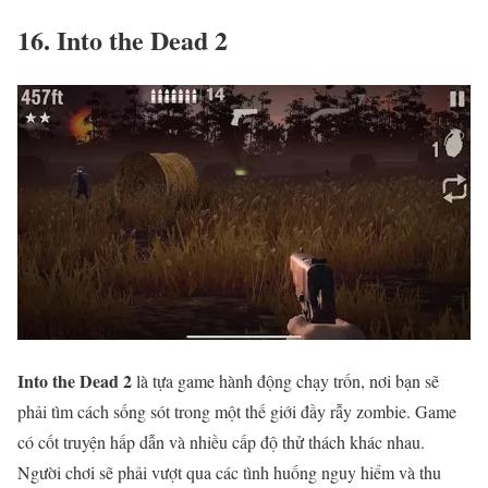
16. Into the Dead 2
Into the Dead 2
là tựa game hành động chạy trốn, nơi bạn sẽ
phải tìm cách sống sót trong một thế giới đầy rẫy zombie. Game
có cốt truyện hấp dẫn và nhiều cấp độ thử thách khác nhau.
Người chơi sẽ phải vượt qua các tình huống nguy hiểm và thu