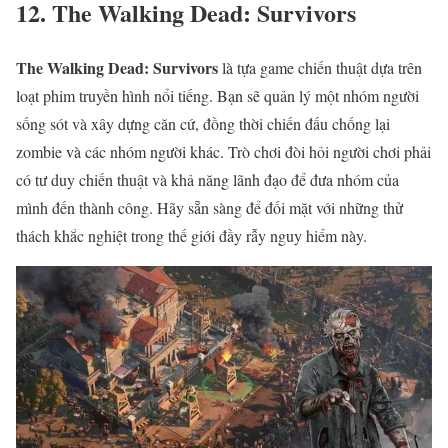
12. The Walking Dead: Survivors
The Walking Dead: Survivors
là tựa game chiến thuật dựa trên
loạt phim truyền hình nổi tiếng. Bạn sẽ quản lý một nhóm người
sống sót và xây dựng căn cứ, đồng thời chiến đấu chống lại
zombie và các nhóm người khác. Trò chơi đòi hỏi người chơi phải
có tư duy chiến thuật và khả năng lãnh đạo để đưa nhóm của
mình đến thành công. Hãy sẵn sàng để đối mặt với những thử
thách khắc nghiệt trong thế giới đầy rẫy nguy hiểm này.