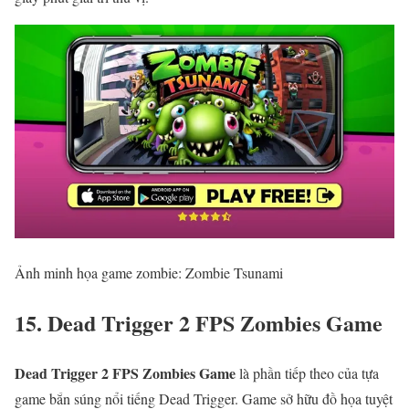
Ảnh minh họa game zombie: Zombie Tsunami
15. Dead Trigger 2 FPS Zombies Game
Dead Trigger 2 FPS Zombies Game
là phần tiếp theo của tựa
game bắn súng nổi tiếng Dead Trigger. Game sở hữu đồ họa tuyệt