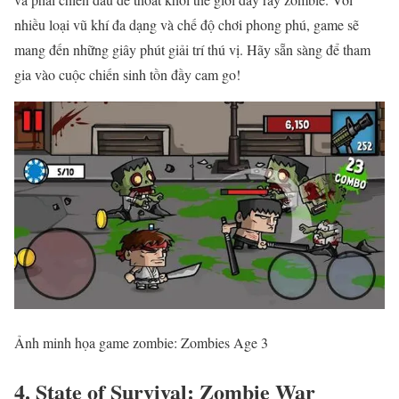
nhiều loại vũ khí đa dạng và chế độ chơi phong phú, game sẽ
mang đến những giây phút giải trí thú vị. Hãy sẵn sàng để tham
gia vào cuộc chiến sinh tồn đầy cam go!
Ảnh minh họa game zombie: Zombies Age 3
4. State of Survival: Zombie War