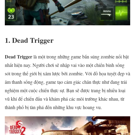
1. Dead Trigger
Dead Trigger
là một trong những game bắn súng zombie nổi bật
nhất hiện nay. Người chơi sẽ nhập vai vào một chiến binh sống
sót trong thế giới bị xâm lược bởi zombie. Với đồ họa tuyệt đẹp và
âm thanh sống động, game tạo cảm giác chân thực như đang trải
nghiệm một cuộc chiến thực sự. Bạn sẽ được trang bị nhiều loại
vũ khí để chiến đấu và khám phá các môi trường khác nhau, từ
thành phố bị tàn phá đến những khu vực hoang vu.