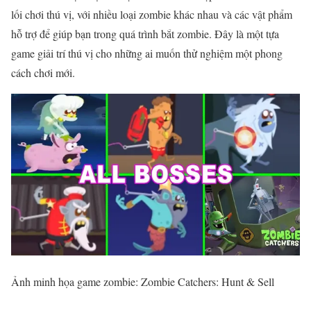
lối chơi thú vị, với nhiều loại zombie khác nhau và các vật phẩm
hỗ trợ để giúp bạn trong quá trình bắt zombie. Đây là một tựa
game giải trí thú vị cho những ai muốn thử nghiệm một phong
cách chơi mới.
Ảnh minh họa game zombie: Zombie Catchers: Hunt & Sell