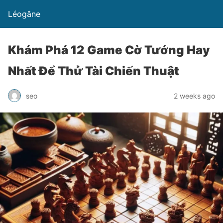
Léogâne
Khám Phá 12 Game Cờ Tướng Hay
Nhất Để Thử Tài Chiến Thuật
seo
2 weeks ago