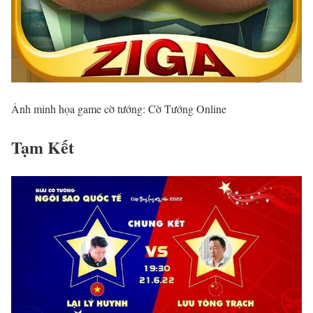
Ảnh minh họa game cờ tướng: Cờ Tướng Online
Tạm Kết