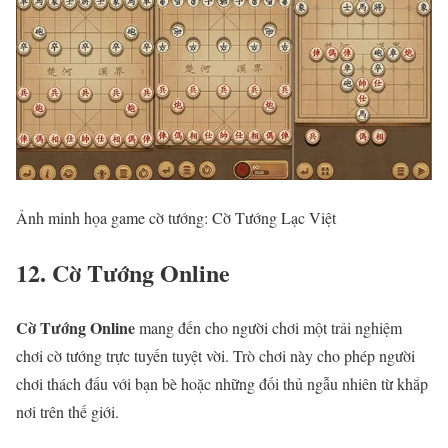
Ảnh minh họa game cờ tướng: Cờ Tướng Lạc Việt
12. Cờ Tướng Online
Cờ Tướng Online
mang đến cho người chơi một trải nghiệm
chơi cờ tướng trực tuyến tuyệt vời. Trò chơi này cho phép người
chơi thách đấu với bạn bè hoặc những đối thủ ngẫu nhiên từ khắp
nơi trên thế giới.