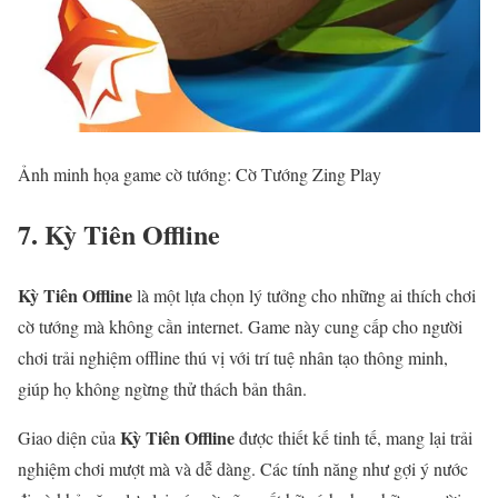
Ảnh minh họa game cờ tướng: Cờ Tướng Zing Play
7. Kỳ Tiên Offline
Kỳ Tiên Offline
là một lựa chọn lý tưởng cho những ai thích chơi
cờ tướng mà không cần internet. Game này cung cấp cho người
chơi trải nghiệm offline thú vị với trí tuệ nhân tạo thông minh,
giúp họ không ngừng thử thách bản thân.
Kỳ Tiên Offline
Giao diện của
được thiết kế tinh tế, mang lại trải
nghiệm chơi mượt mà và dễ dàng. Các tính năng như gợi ý nước