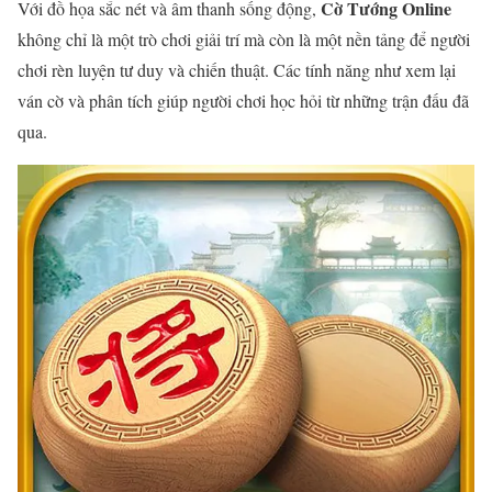
Cờ Tướng Online
Với đồ họa sắc nét và âm thanh sống động,
không chỉ là một trò chơi giải trí mà còn là một nền tảng để người
chơi rèn luyện tư duy và chiến thuật. Các tính năng như xem lại
ván cờ và phân tích giúp người chơi học hỏi từ những trận đấu đã
qua.