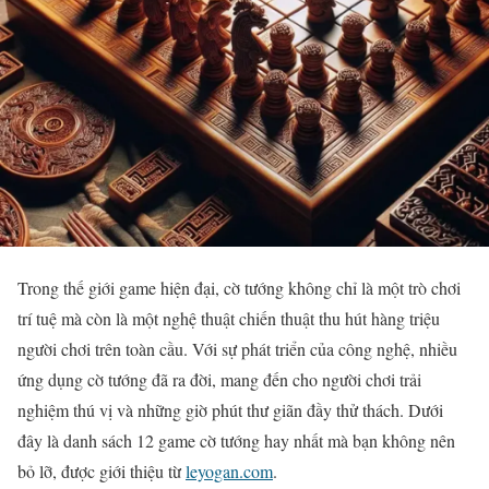
Trong thế giới game hiện đại, cờ tướng không chỉ là một trò chơi
trí tuệ mà còn là một nghệ thuật chiến thuật thu hút hàng triệu
người chơi trên toàn cầu. Với sự phát triển của công nghệ, nhiều
ứng dụng cờ tướng đã ra đời, mang đến cho người chơi trải
nghiệm thú vị và những giờ phút thư giãn đầy thử thách. Dưới
đây là danh sách 12 game cờ tướng hay nhất mà bạn không nên
bỏ lỡ, được giới thiệu từ
leyogan.com
.