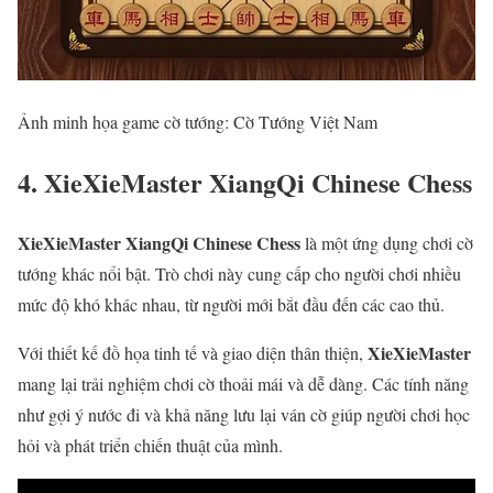
Ảnh minh họa game cờ tướng: Cờ Tướng Việt Nam
4. XieXieMaster XiangQi Chinese Chess
XieXieMaster XiangQi Chinese Chess
là một ứng dụng chơi cờ
tướng khác nổi bật. Trò chơi này cung cấp cho người chơi nhiều
mức độ khó khác nhau, từ người mới bắt đầu đến các cao thủ.
XieXieMaster
Với thiết kế đồ họa tinh tế và giao diện thân thiện,
mang lại trải nghiệm chơi cờ thoải mái và dễ dàng. Các tính năng
như gợi ý nước đi và khả năng lưu lại ván cờ giúp người chơi học
hỏi và phát triển chiến thuật của mình.