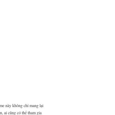
ame này không chỉ mang lại
n, ai cũng có thể tham gia