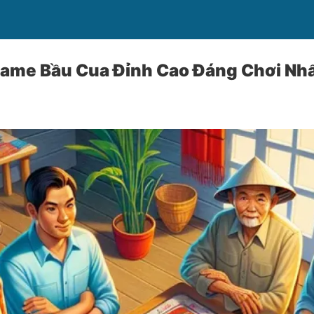
ame Bầu Cua Đỉnh Cao Đáng Chơi Nhấ