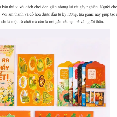
 bản thú vị với cách chơi đơn giản nhưng lại rất gây nghiện. Người ch
. Với âm thanh và đồ họa được đầu tư kỹ lưỡng, tựa game này giúp tạo
hỉ là một trò chơi mà còn là nơi gắn kết bạn bè và người thân.