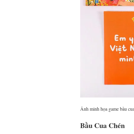
Ảnh minh họa game bầu cu
Bầu Cua Chén