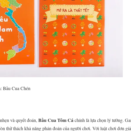
a: Bầu Cua Chén
Bầu Cua Tôm Cá
 nhẹn và quyết đoán,
chính là lựa chọn lý tưởng. G
còn thử thách khả năng phán đoán của người chơi. Với luật chơi đơn giả