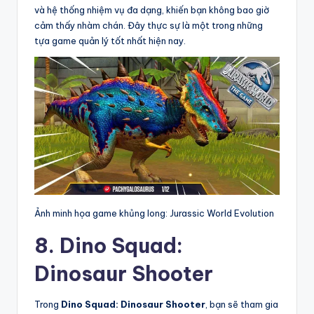
và hệ thống nhiệm vụ đa dạng, khiến bạn không bao giờ
cảm thấy nhàm chán. Đây thực sự là một trong những
tựa game quản lý tốt nhất hiện nay.
Ảnh minh họa game khủng long: Jurassic World Evolution
8. Dino Squad:
Dinosaur Shooter
Trong
Dino Squad: Dinosaur Shooter
, bạn sẽ tham gia