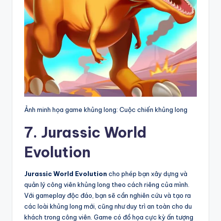
Ảnh minh họa game khủng long: Cuộc chiến khủng long
7. Jurassic World
Evolution
Jurassic World Evolution
cho phép bạn xây dựng và
quản lý công viên khủng long theo cách riêng của mình.
Với gameplay độc đáo, bạn sẽ cần nghiên cứu và tạo ra
các loài khủng long mới, cũng như duy trì an toàn cho du
khách trong công viên. Game có đồ họa cực kỳ ấn tượng