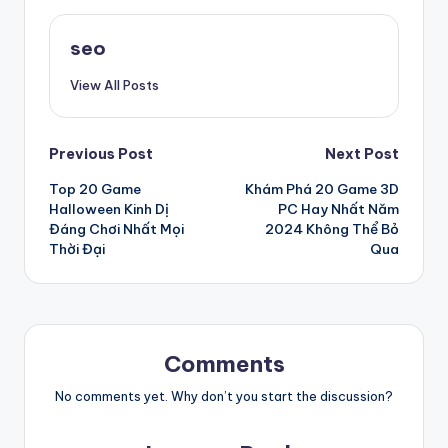
seo
View All Posts
Post
Previous Post
Next Post
Top 20 Game
Khám Phá 20 Game 3D
navigation
Halloween Kinh Dị
PC Hay Nhất Năm
Đáng Chơi Nhất Mọi
2024 Không Thể Bỏ
Thời Đại
Qua
Comments
No comments yet. Why don’t you start the discussion?