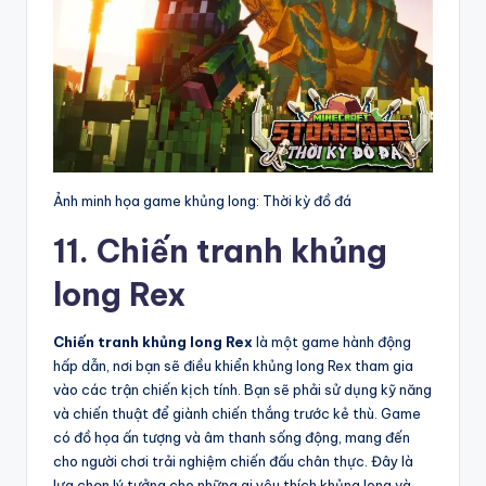
Ảnh minh họa game khủng long: Thời kỳ đồ đá
11. Chiến tranh khủng
long Rex
Chiến tranh khủng long Rex
là một game hành động
hấp dẫn, nơi bạn sẽ điều khiển khủng long Rex tham gia
vào các trận chiến kịch tính. Bạn sẽ phải sử dụng kỹ năng
và chiến thuật để giành chiến thắng trước kẻ thù. Game
có đồ họa ấn tượng và âm thanh sống động, mang đến
cho người chơi trải nghiệm chiến đấu chân thực. Đây là
lựa chọn lý tưởng cho những ai yêu thích khủng long và