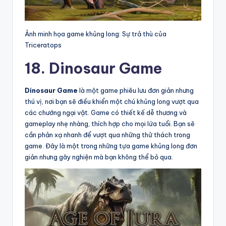
Ảnh minh họa game khủng long: Sự trả thù của
Triceratops
18. Dinosaur Game
Dinosaur Game
là một game phiêu lưu đơn giản nhưng
thú vị, nơi bạn sẽ điều khiển một chú khủng long vượt qua
các chướng ngại vật. Game có thiết kế dễ thương và
gameplay nhẹ nhàng, thích hợp cho mọi lứa tuổi. Bạn sẽ
cần phản xạ nhanh để vượt qua những thử thách trong
game. Đây là một trong những tựa game khủng long đơn
giản nhưng gây nghiện mà bạn không thể bỏ qua.