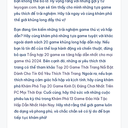
bạn không thể bỏ lỡ. Hy vọng rằng với những gợi ý từ
leyogan.com
, bạn sẽ tìm thấy cho mình những tựa game
yêu thích để trải nghiệm. Hãy tải ngay và cùng khám phá
thế giới khủng long đầy thú vị!
Bạn đang tìm kiếm những trải nghiệm game thú vị và hấp
dẫn? Hãy cùng khám phá những tựa game tuyệt vời khác
ngoài danh sách 20 game khủng long hấp dẫn này. Nếu
bạn là tín đồ của thể loại hành động và chiến thuật, đừng
bỏ qua
Tổng hợp 20 game xe tăng hấp dẫn nhất cho mọi
game thủ 2024
. Bên cạnh đó, những ai yêu thích thời
trang có thể tham khảo
Top 20 Game Thời Trang Nổi Bật
Dành Cho Tín Đồ Yêu Thích Thời Trang
. Ngoài ra, nếu bạn
thích những cảm giác hồi hộp và kịch tính, hãy cùng khám
phá
Khám Phá Top 20 Game Kinh Dị Đáng Chơi Nhất Trên
PC Mọi Thời Đại
. Cuối cùng, hãy thử sức với những cuộc
phiêu lưu kỳ thú trong
Khám Phá 13 Game Đảo Hải Tặc
Hấp Dẫn Nhất Hiện Nay
. Hãy nhớ rằng thế giới game luôn
đa dạng và phong phú, và chắc chắn sẽ có lý do để bạn
tiếp tục khám phá!