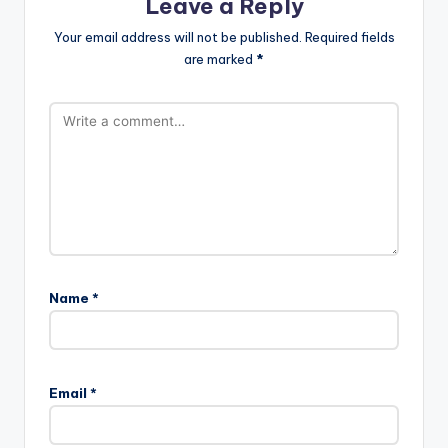
Leave a Reply
Your email address will not be published.
Required fields
are marked
*
Name
*
Email
*