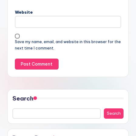
Website
Save my name, email, and website in this browser for the
next time I comment.
Search
Search