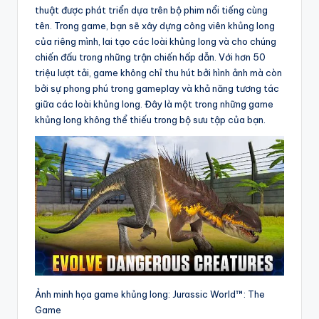
thuật được phát triển dựa trên bộ phim nổi tiếng cùng
tên. Trong game, bạn sẽ xây dựng công viên khủng long
của riêng mình, lai tạo các loài khủng long và cho chúng
chiến đấu trong những trận chiến hấp dẫn. Với hơn 50
triệu lượt tải, game không chỉ thu hút bởi hình ảnh mà còn
bởi sự phong phú trong gameplay và khả năng tương tác
giữa các loài khủng long. Đây là một trong những game
khủng long không thể thiếu trong bộ sưu tập của bạn.
Ảnh minh họa game khủng long: Jurassic World™: The
Game