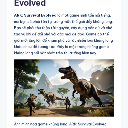
Evolved
ARK: Survival Evolved
là một game sinh tồn nổi tiếng,
nơi bạn sẽ phải tồn tại trong một thế giới đầy khủng long.
Bạn sẽ phải thu thập tài nguyên, xây dựng căn cứ và chế
tạo vũ khí để đối phó với các mối đe dọa. Game có thế
giới mở rộng lớn để khám phá và rất nhiều loài khủng long
khác nhau để tương tác. Đây là một trong những game
khủng long nổi bật nhất trên thị trường hiện nay.
Ảnh minh họa game khủng long: ARK: Survival Evolved