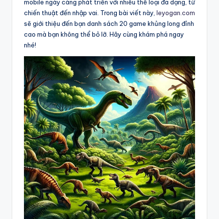
mobile ngày càng phát triển với nhiều thể loại đa dạng, từ
chiến thuật đến nhập vai. Trong bài viết này,
leyogan.com
sẽ giới thiệu đến bạn danh sách 20 game khủng long đỉnh
cao mà bạn không thể bỏ lỡ. Hãy cùng khám phá ngay
nhé!