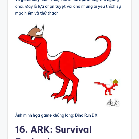
chơi. Đây là lựa chọn tuyệt vời cho những ai yêu thích sự
mạo hiểm và thử thách.
Ảnh minh họa game khủng long: Dino Run DX
16. ARK: Survival