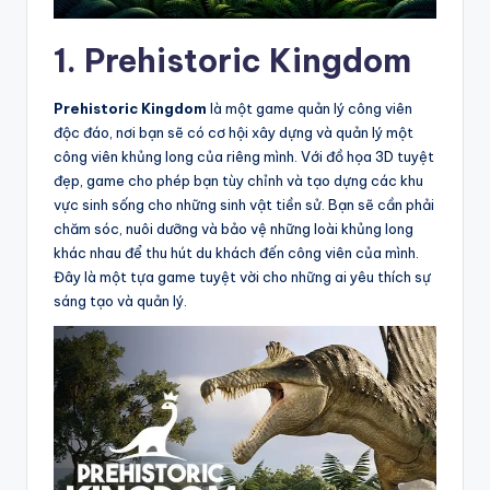
1. Prehistoric Kingdom
Prehistoric Kingdom
là một game quản lý công viên
độc đáo, nơi bạn sẽ có cơ hội xây dựng và quản lý một
công viên khủng long của riêng mình. Với đồ họa 3D tuyệt
đẹp, game cho phép bạn tùy chỉnh và tạo dựng các khu
vực sinh sống cho những sinh vật tiền sử. Bạn sẽ cần phải
chăm sóc, nuôi dưỡng và bảo vệ những loài khủng long
khác nhau để thu hút du khách đến công viên của mình.
Đây là một tựa game tuyệt vời cho những ai yêu thích sự
sáng tạo và quản lý.