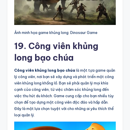
Ảnh minh họa game khủng long: Dinosaur Game
19. Công viên khủng
long bạo chúa
Công viên khủng long bạo chúa
là một tựa game quản
lý công viên, nơi bạn sẽ xây dựng và phát triển một công
viên khủng long khổng lồ. Bạn sẽ phải quản lý mọi khía
cạnh của công viên, từ việc chăm sóc khủng long đến
việc thu hút du khách. Game cung cấp cho bạn nhiều tùy
chọn để tạo dựng một công viên độc đáo và hấp dẫn.
Đây là một lựa chọn tuyệt vời cho những ai yêu thích thể
loại quản lý.