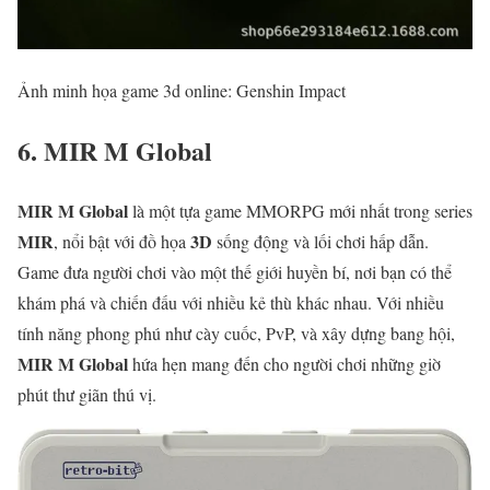
Ảnh minh họa game 3d online: Genshin Impact
6. MIR M Global
MIR M Global
là một tựa game MMORPG mới nhất trong series
MIR
3D
, nổi bật với đồ họa
sống động và lối chơi hấp dẫn.
Game đưa người chơi vào một thế giới huyền bí, nơi bạn có thể
khám phá và chiến đấu với nhiều kẻ thù khác nhau. Với nhiều
tính năng phong phú như cày cuốc, PvP, và xây dựng bang hội,
MIR M Global
hứa hẹn mang đến cho người chơi những giờ
phút thư giãn thú vị.