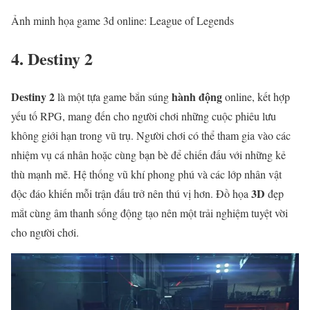
Ảnh minh họa game 3d online: League of Legends
4. Destiny 2
Destiny 2
hành động
là một tựa game bắn súng
online, kết hợp
yếu tố RPG, mang đến cho người chơi những cuộc phiêu lưu
không giới hạn trong vũ trụ. Người chơi có thể tham gia vào các
nhiệm vụ cá nhân hoặc cùng bạn bè để chiến đấu với những kẻ
thù mạnh mẽ. Hệ thống vũ khí phong phú và các lớp nhân vật
3D
độc đáo khiến mỗi trận đấu trở nên thú vị hơn. Đồ họa
đẹp
mắt cùng âm thanh sống động tạo nên một trải nghiệm tuyệt vời
cho người chơi.