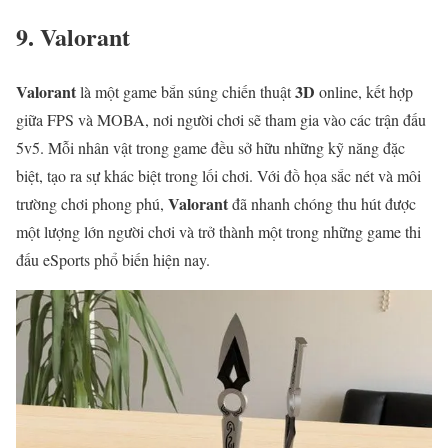
9. Valorant
Valorant
3D
là một game bắn súng chiến thuật
online, kết hợp
giữa FPS và MOBA, nơi người chơi sẽ tham gia vào các trận đấu
5v5. Mỗi nhân vật trong game đều sở hữu những kỹ năng đặc
biệt, tạo ra sự khác biệt trong lối chơi. Với đồ họa sắc nét và môi
Valorant
trường chơi phong phú,
đã nhanh chóng thu hút được
một lượng lớn người chơi và trở thành một trong những game thi
đấu eSports phổ biến hiện nay.