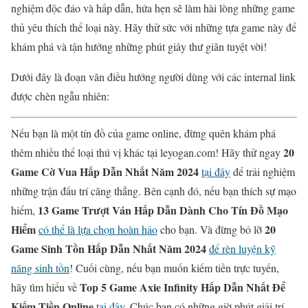
nghiệm độc đáo và hấp dẫn, hứa hẹn sẽ làm hài lòng những game
thủ yêu thích thể loại này. Hãy thử sức với những tựa game này để
khám phá và tận hưởng những phút giây thư giãn tuyệt vời!
Dưới đây là đoạn văn điều hướng người dùng với các internal link
được chèn ngẫu nhiên:
Nếu bạn là một tín đồ của game online, đừng quên khám phá
20
thêm nhiều thể loại thú vị khác tại leyogan.com! Hãy thử ngay
Game Cờ Vua Hấp Dẫn Nhất Năm 2024
tại đây
để trải nghiệm
những trận đấu trí căng thẳng. Bên cạnh đó, nếu bạn thích sự mạo
13 Game Trượt Ván Hấp Dẫn Dành Cho Tín Đồ Mạo
hiểm,
Hiểm
20
có thể là lựa chọn hoàn hảo
cho bạn. Và đừng bỏ lỡ
Game Sinh Tồn Hấp Dẫn Nhất Năm 2024
để rèn luyện kỹ
năng sinh tồn
! Cuối cùng, nếu bạn muốn kiếm tiền trực tuyến,
Top 5 Game Axie Infinity Hấp Dẫn Nhất Để
hãy tìm hiểu về
Kiếm Tiền Online
tại đây
. Chúc bạn có những giờ phút giải trí