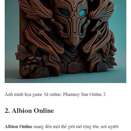
Ảnh minh họa game 3d online: Phantasy Star Online 2
2. Albion Online
Albion Online
mang đến một thế giới mở rộng lớn, nơi người